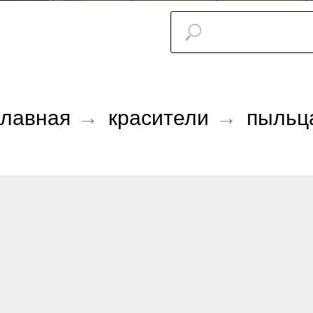
главная
→
красители
→
пыльц