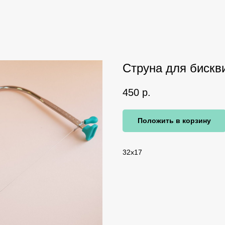
Струна для бискв
450
р.
Положить в корзину
32х17