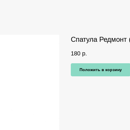
Спатула Редмонт 
180
р.
Положить в корзину