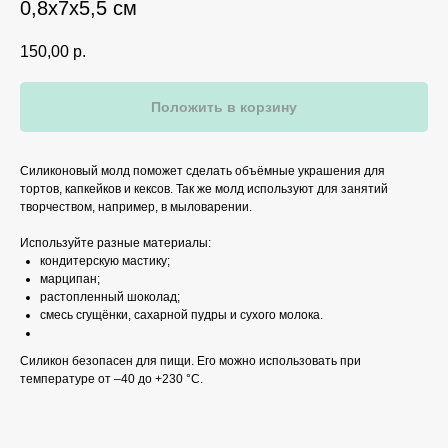
0,8х7х5,5 см
150,00
р.
Положить в корзину
Силиконовый молд поможет сделать объёмные украшения для
тортов, капкейков и кексов. Так же молд используют для занятий
творчеством, например, в мыловарении.
Используйте разные материалы:
кондитерскую мастику;
марципан;
растопленный шоколад;
смесь сгущёнки, сахарной пудры и сухого молока.
Силикон безопасен для пищи. Его можно использовать при
температуре от –40 до +230 °C.