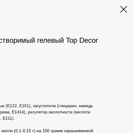
створимый гелевый Top Decor
е (Е122, Е151), загустители (глицерин, камедь
рева, Е1414), регулятор кислотности (кислота
, Е211).
 капли (0,1-0,15 г) на 100 грамм окрашиваемой